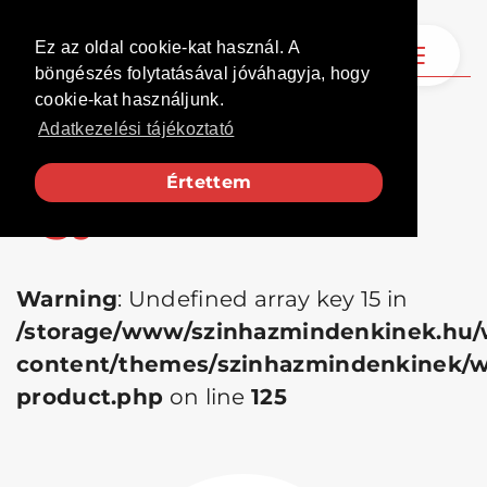
Ez az oldal cookie-kat használ. A
böngészés folytatásával jóváhagyja, hogy
cookie-kat használjunk.
Üzlet
Adatkezelési tájékoztató
Kezdőlap
Egyéb
Értettem
Egyéb
Warning
: Undefined array key 15 in
/storage/www/szinhazmindenkinek.hu/
content/themes/szinhazmindenkinek/
product.php
on line
125