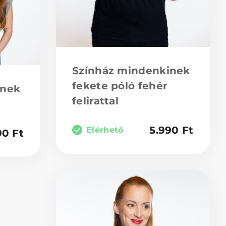
Színház mindenkinek
fekete póló fehér
inek
felirattal
5.990
Ft
Elérhető
90
Ft