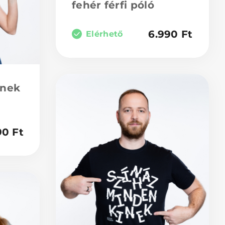
fehér férfi póló
6.990
Ft
Elérhető
inek
90
Ft