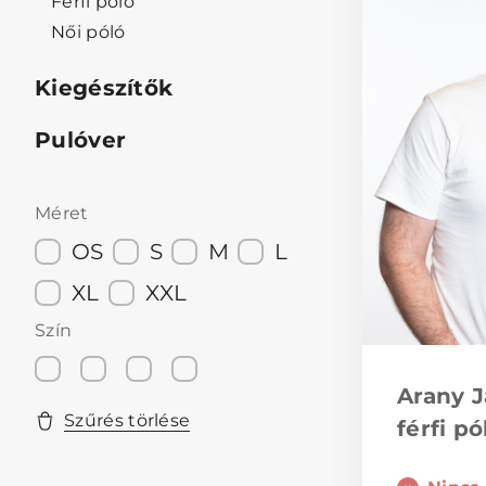
Férfi póló
Női póló
Kiegészítők
Pulóver
Méret
OS
S
M
L
XL
XXL
Szín
Arany J
Szűrés törlése
férfi pó