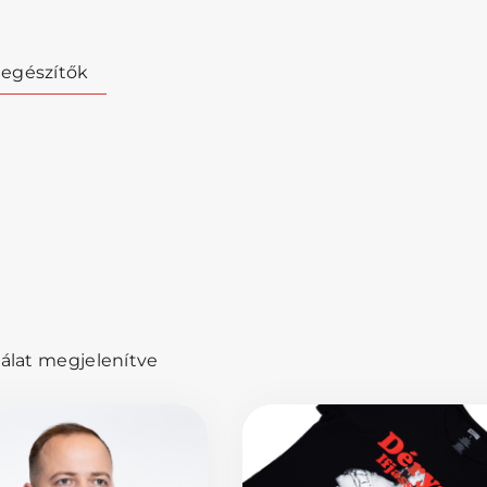
iegészítők
lálat megjelenítve