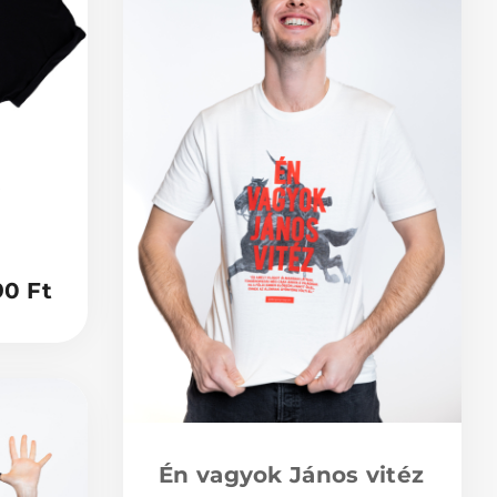
y
90
Ft
Én vagyok János vitéz