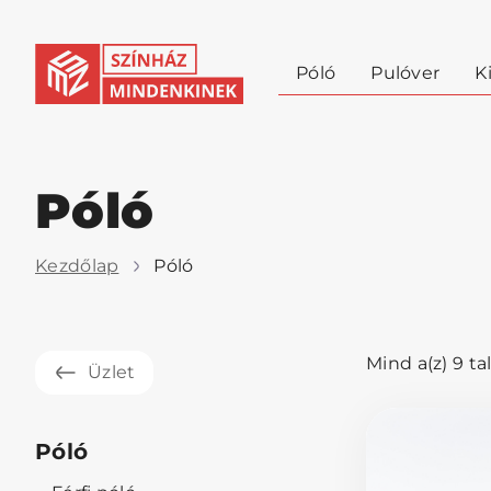
Póló
Pulóver
K
Póló
Kezdőlap
Póló
Mind a(z) 9 ta
Üzlet
Póló