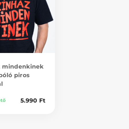
z mindenkinek
póló piros
al
5.990
Ft
ető