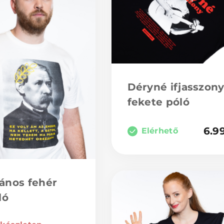
Déryné ifjasszon
fekete póló
6.9
Elérhető
ános fehér
ló