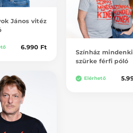
ok János vitéz
ó
6.990
Ft
ető
Színház mindenk
szürke férfi póló
5.9
Elérhető