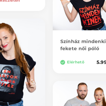
 készleten
Színház mindenk
fekete női póló
5.9
Elérhető