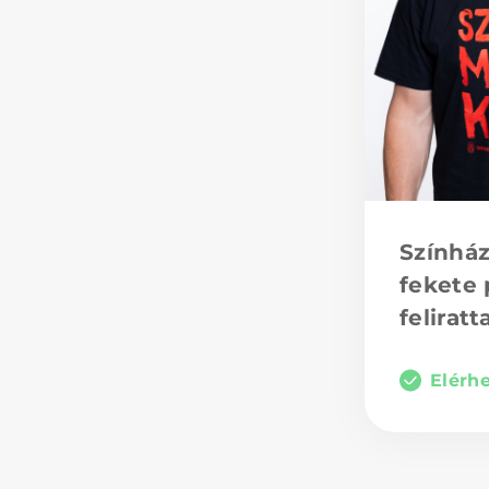
Színhá
fekete 
feliratt
Elérh