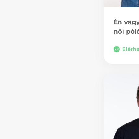
Bejelentkezés
Én vagy
női pól
Elérh